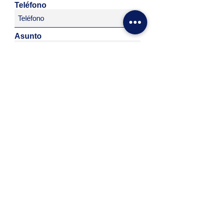
Teléfono
Asunto
Déjanos un mensaje ...
Enviar
(+5411)
3220-2078
Lunes a Viernes de 12 a 18hs.